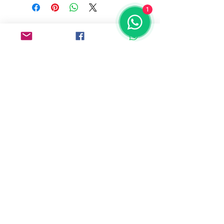
1
Dirección:
Comunidad Musas (Google Maps)
Xomali 54A Col. San Lorenzo Huipulco,
CDMX, C.P. 14370
Whatsapp:
55 1803 4244
55 3044 9543
© 2023 por Comunidad MUSAS A.C. |
Terms
of Use
|
Privacy Policy