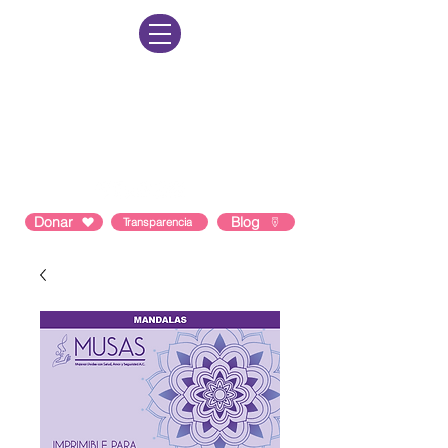
Lun-Vie: 8am a 8pm Sab-Dom: 9am a
3pm
Contacto: 55 1964 1402
Correo:
hola@comunidadmusas.org
Donar
Blog
Transparencia