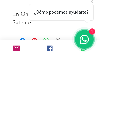
¿Cómo podemos ayudarte?
En Oncología Integral 
Satelite 
1
Dirección:
Comunidad Musas (Google Maps)
Xomali 54A Col. San Lorenzo Huipulco,
CDMX, C.P. 14370
Whatsapp:
55 1803 4244
55 3044 9543