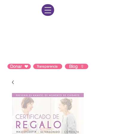
Lun-Vie: 8am a 8pm Sab-Dom: 9am a
3pm
Contacto: 55 1964 1402
Correo:
hola@comunidadmusas.org
Donar
Blog
Transparencia