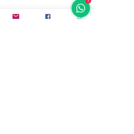
1
Dirección:
Comunidad Musas (Google Maps)
Xomali 54A Col. San Lorenzo Huipulco,
CDMX, C.P. 14370
Whatsapp:
55 1803 4244
55 3044 9543
© 2023 por Comunidad MUSAS A.C. |
Terms
of Use
|
Privacy Policy