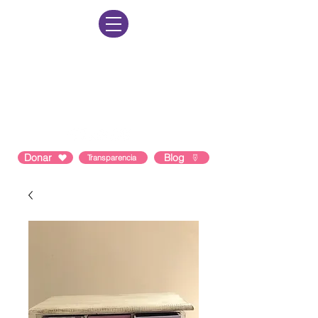
Lun-Vie: 8am a 8pm Sab-Dom: 9am a
3pm
Contacto: 55 1964 1402
Correo:
hola@comunidadmusas.org
Donar
Blog
Transparencia