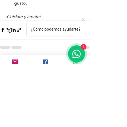
gusto.
¡Cuídate y ámate! 
¿Cómo podemos ayudarte?
1
Ver todo
Entradas recientes