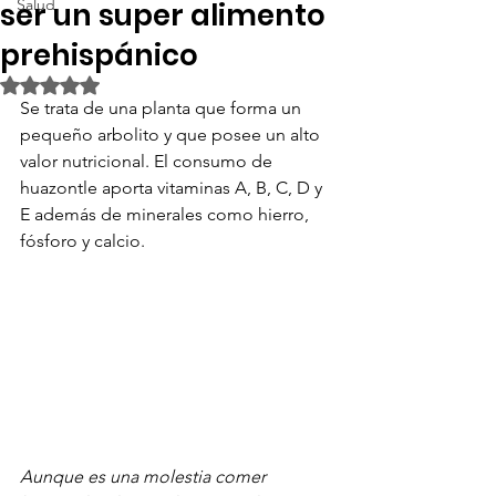
Salud
ser un super alimento
prehispánico
Obtuvo NaN de 5 estrellas.
Se trata de una planta que forma un 
pequeño arbolito y que posee un alto 
valor nutricional. El consumo de 
huazontle aporta vitaminas A, B, C, D y 
E además de minerales como hierro, 
fósforo y calcio. 
Aunque es una molestia comer 